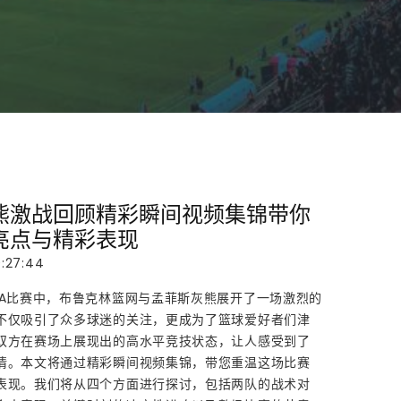
熊激战回顾精彩瞬间视频集锦带你
亮点与精彩表现
:27:44
BA比赛中，布鲁克林篮网与孟菲斯灰熊展开了一场激烈的
不仅吸引了众多球迷的关注，更成为了篮球爱好者们津
双方在赛场上展现出的高水平竞技状态，让人感受到了
情。本文将通过精彩瞬间视频集锦，带您重温这场比赛
表现。我们将从四个方面进行探讨，包括两队的战术对