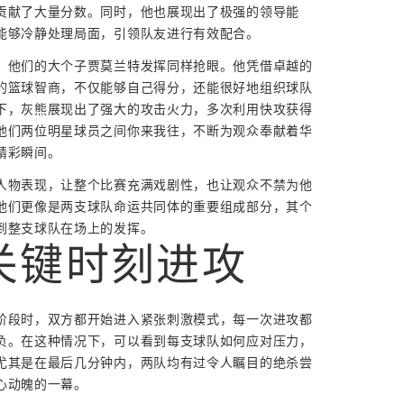
贡献了大量分数。同时，他也展现出了极强的领导能
能够冷静处理局面，引领队友进行有效配合。
，他们的大个子贾莫兰特发挥同样抢眼。他凭借卓越的
的篮球智商，不仅能够自己得分，还能很好地组织球队
下，灰熊展现出了强大的攻击火力，多次利用快攻获得
他们两位明星球员之间你来我往，不断为观众奉献着华
精彩瞬间。
人物表现，让整个比赛充满戏剧性，也让观众不禁为他
他们更像是两支球队命运共同体的重要组成部分，其个
到整支球队在场上的发挥。
关键时刻进攻
阶段时，双方都开始进入紧张刺激模式，每一次进攻都
负。在这种情况下，可以看到每支球队如何应对压力，
尤其是在最后几分钟内，两队均有过令人瞩目的绝杀尝
心动魄的一幕。