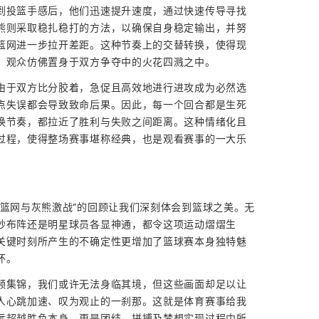
到投篮手感后，他们迅速提升速度，通过快速传导寻找
熊则采取稳扎稳打的方法，以确保自身稳定输出，并努
篮网进一步拉开差距。这种节奏上的交替转换，使得现
，观众仿佛置身于双方争夺中的火花四溅之中。
由于双方比分胶着，急促且高效地进行进攻成为必然选
点失误都会导致致命后果。因此，每一个回合都是生死
换节奏，都拉近了胜利与失败之间距离。这种情绪化且
过程，使得整场赛事堪称经典，也是观看赛事的一大乐
“篮网与灰熊激战”的回顾让我们深刻体会到篮球之美。无
妙布阵还是明星球员各显神通，都令这项运动熠熠生
关键时刻所产生的不确定性更增加了篮球赛本身独特魅
怀。
频集锦，我们或许无法身临其境，但这些画面却足以让
人心跳加速、叹为观止的一刹那。这就是体育赛事给我
远超越胜负本身，更是团结、拼搏及梦想实现过程中所