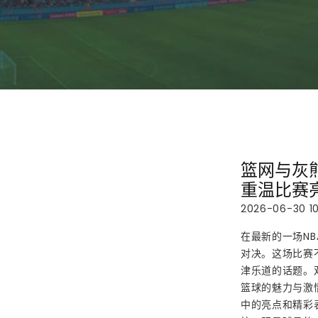
篮网与灰
重温比赛
2026-06-30 10
在最新的一场N
对决。这场比赛
津乐道的话题。
篮球的魅力与激
中的亮点和精彩