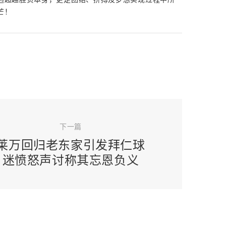
芒！
下一篇
莱万回归老东家引发拜仁球
迷愤怒声讨称其忘恩负义