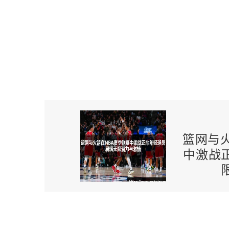
篮网与
中激战