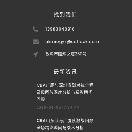
找到我们
13983040916
akmiogyz@outlook.com
敦煌市赔潮之塔250号
最新资讯
CBA广厦与深圳激烈对抗全程
录像回放深度分析与精彩瞬间
回顾
2026-08-05 17:34:44
CBA山东队与广厦队激战回顾
全场精彩瞬间与战术分析