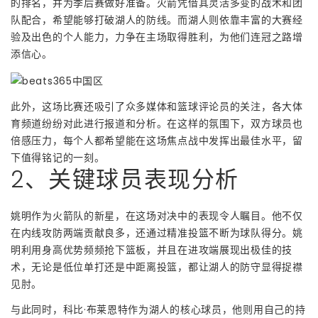
的排名，并为季后赛做好准备。火箭凭借其灵活多变的战术和团
队配合，希望能够打破湖人的防线。而湖人则依靠丰富的大赛经
验及出色的个人能力，力争在主场取得胜利，为他们连冠之路增
添信心。
此外，这场比赛还吸引了众多媒体和篮球评论员的关注，各大体
育频道纷纷对此进行报道和分析。在这样的氛围下，双方球员也
倍感压力，每个人都希望能在这场焦点战中发挥出最佳水平，留
下值得铭记的一刻。
2、关键球员表现分析
姚明作为火箭队的新星，在这场对决中的表现令人瞩目。他不仅
在内线攻防两端贡献良多，还通过精准投篮不断为球队得分。姚
明利用身高优势频频抢下篮板，并且在进攻端展现出极佳的技
术，无论是低位单打还是中距离投篮，都让湖人的防守显得捉襟
见肘。
与此同时，科比·布莱恩特作为湖人的核心球员，他则用自己的持