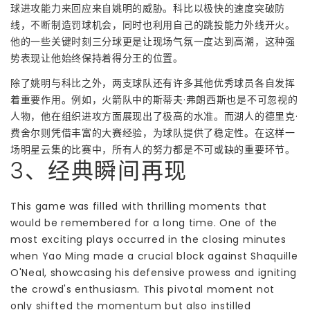
球进攻能力来回应来自姚明的威胁。科比以极快的速度突破防
线，不断制造罚球机会，同时也利用自己的跳投能力外线开火。
他的一些关键时刻三分球更是让现场气氛一度达到高潮，这种强
势表现让他始终保持着得分王的位置。
除了姚明与科比之外，两支球队还有许多其他优秀球员各自发挥
着重要作用。例如，火箭队中的斯蒂夫·弗朗西斯也是不可忽视的
人物，他在组织进攻方面展现出了极高的水准。而湖人的德里克·
费舍尔则凭借丰富的大赛经验，为球队提供了稳定性。在这样一
场明星云集的比赛中，所有人的努力都是不可或缺的重要环节。
3、经典瞬间再现
This game was filled with thrilling moments that
would be remembered for a long time. One of the
most exciting plays occurred in the closing minutes
when Yao Ming made a crucial block against Shaquille
O'Neal, showcasing his defensive prowess and igniting
the crowd's enthusiasm. This pivotal moment not
only shifted the momentum but also instilled