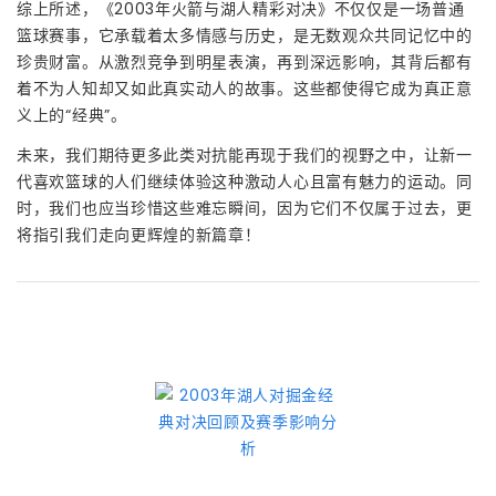
综上所述，《2003年火箭与湖人精彩对决》不仅仅是一场普通
篮球赛事，它承载着太多情感与历史，是无数观众共同记忆中的
珍贵财富。从激烈竞争到明星表演，再到深远影响，其背后都有
着不为人知却又如此真实动人的故事。这些都使得它成为真正意
义上的“经典”。
未来，我们期待更多此类对抗能再现于我们的视野之中，让新一
代喜欢篮球的人们继续体验这种激动人心且富有魅力的运动。同
时，我们也应当珍惜这些难忘瞬间，因为它们不仅属于过去，更
将指引我们走向更辉煌的新篇章！