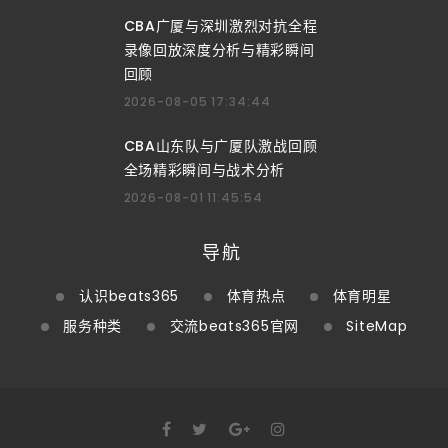
CBA广厦与深圳激烈对抗全程
录像回放深度分析与精彩瞬间
回顾
2026-08-05 17:34:44
CBA山东队与广厦队激战回顾
全场精彩瞬间与战术分析
2026-08-01 11:45:54
导航
认识beats365
体育热点
体育明星
服务种类
交流beats365官网
SiteMap