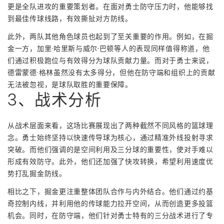
更是全队进攻的重要策划者。在面对勇士防守压力时，他能够找
到最佳传球线路，有效撕扯对方防线。
此外，两队其他角色球员也起到了至关重要的作用。例如，在掘
金一方，加里·哈里斯与威尔·巴顿等人的表现同样值得称道，他
们通过积极跑位与有效得分为球队贡献力量。而对于勇士来说，
德雷蒙德·格林虽然没有太多得分，但他在防守端和组织上的贡献
无法被忽视，是球队取胜的重要保障。
3、战术分析
从战术层面来看，这场比赛展现出了两种截然不同风格的篮球理
念。勇士始终坚持以快速传导球为核心，通过精准外线投射寻求
突破。而他们强调的是空间利用及三分球的重要性，使对手难以
形成有效防守。此外，他们还加强了快攻转换，希望利用速度优
势打乱掘金防线。
相比之下，掘金更注重整体团队合作与内外结合。他们通过约基
奇控制内线，并利用他的传球能力拉开空间，从而创造更多投篮
机会。同时，在防守端，他们针对勇士特有的三分战术进行了专