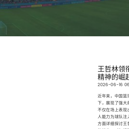
王哲林领
精神的崛
2026-06-16 06:
近年来，中国篮
下，展现了强大
不仅在场上表现
人能力为球队注
方面详细探讨王