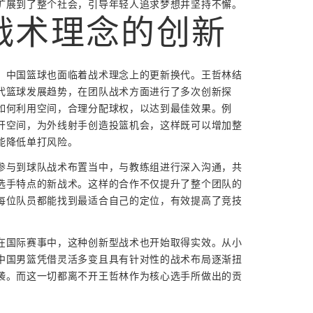
扩展到了整个社会，引导年轻人追求梦想并坚持不懈。
战术理念的创新
，中国篮球也面临着战术理念上的更新换代。王哲林结
代篮球发展趋势，在团队战术方面进行了多次创新探
如何利用空间，合理分配球权，以达到最佳效果。例
开空间，为外线射手创造投篮机会，这样既可以增加整
能降低单打风险。
参与到球队战术布置当中，与教练组进行深入沟通，共
选手特点的新战术。这样的合作不仅提升了整个团队的
每位队员都能找到最适合自己的定位，有效提高了竞技
在国际赛事中，这种创新型战术也开始取得实效。从小
中国男篮凭借灵活多变且具有针对性的战术布局逐渐扭
袭。而这一切都离不开王哲林作为核心选手所做出的贡