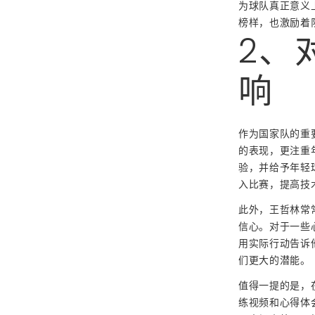
为球队真正意义
榜样，也激励着
2、
响
作为国家队的重
的表现，更注重
验，并给予年轻
入比赛，提高技
此外，王哲林常
信心。对于一些
用实际行动告诉
们更大的潜能。
值得一提的是，
练视频和心得体