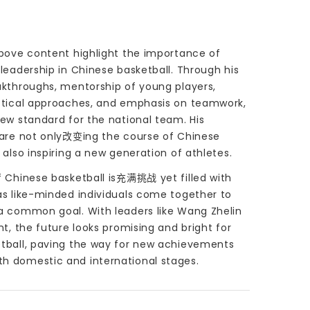
。
above content highlight the importance of
leadership in Chinese basketball. Through his
akthroughs, mentorship of young players,
ctical approaches, and emphasis on teamwork,
ew standard for the national team. His
 are not only改变ing the course of Chinese
 also inspiring a new generation of athletes.
f Chinese basketball is充满挑战 yet filled with
as like-minded individuals come together to
a common goal. With leaders like Wang Zhelin
nt, the future looks promising and bright for
tball, paving the way for new achievements
 domestic and international stages.