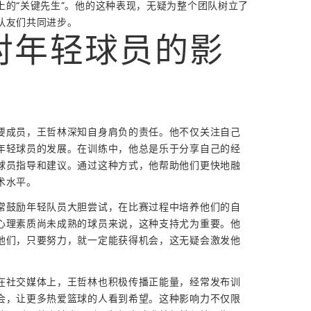
上的“关键先生”。他的这种表现，无疑为整个团队树立了
队友们共同进步。
对年轻球员的影
要成员，王哲林深知自身肩负的责任。他不仅关注自己
年轻球员的发展。在训练中，他总是乐于分享自己的经
球员指导和建议。通过这种方式，他帮助他们更快地融
术水平。
常鼓励年轻队员大胆尝试，在比赛过程中培养他们的自
心理素质尚未成熟的球员来说，这种支持尤为重要。他
他们，只要努力，就一定能获得机会，这无疑会激发他
在社交媒体上，王哲林也积极传播正能量，经常发布训
会，让更多热爱篮球的人看到希望。这种影响力不仅限