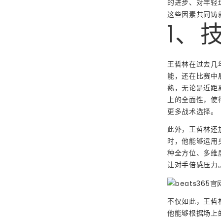
的进步、对年轻
这些因素共同铸
1、
王哲林在过去几
能，还在比赛中
熟，无论是近距
上的全面性，使
更多战术选择。
此外，王哲林还
时，他能够运用
种全方位、多维
让对手倍感压力
不仅如此，王哲
他能够根据场上