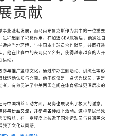
展贡献
球事业蓬勃发展，而马尚布鲁克斯作为其中的一位重要
一进程起到了积极作用。在加盟CBA联赛后，他通过自
并适应当地环境，与中国本土球员合作默契，共同打造
队。他在比赛中的表现实至名归，使得越来越多的人开
项运动。
极参与推广篮球文化，通过举办主题活动、训练营等形
篮球运动认知与兴趣。他不仅仅是一名优秀球员，更是
动者，有效促进了中美两国之间在体育领域更深层次的
在与中国粉丝互动方面，马尚也展现出了极大的诚意。
媒体与粉丝交流，并参与各种线下活动。这种亲民形象
忠实粉丝，在一定程度上拉近了国外运动员与普通民众
增强了文化认同感。