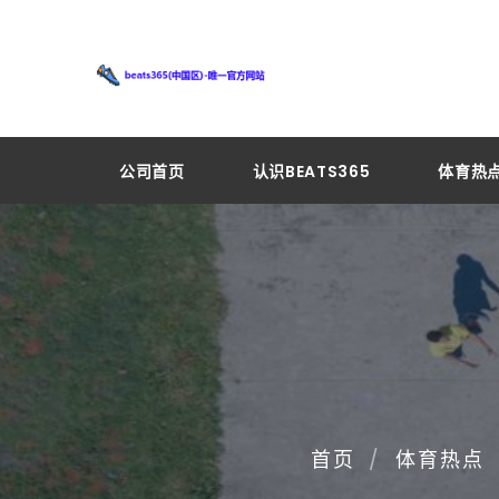
公司首页
认识BEATS365
体育热
首页
体育热点