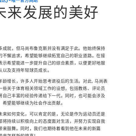
中国区)-唯一官方网站
未来发展的美好
多成就，但马尚布鲁克斯并没有满足于此。他始终保持
的不懈追求，希望能够继续拓宽自己的职业道路。在接
表示希望能进一步提升自己的综合素质，以便更好地服
队以及支持年轻球员成长。
年龄增长，许多人开始思考退役后的生活。对此, 马尚表
一些关于体育相关领域工作的设想，包括教练、评论员
将自己丰富的经验传递给下一代。同时，也可能会涉及
，希望能够继续为社会作出贡献。
未来如何变化，可以肯定的是，无论是作为运动员还是
都将持续以积极向上的态度面对生活，并努力实现自我
带来鼓舞。同时，我们也期待着看到他在未来的新篇
带来怎样新的惊喜！