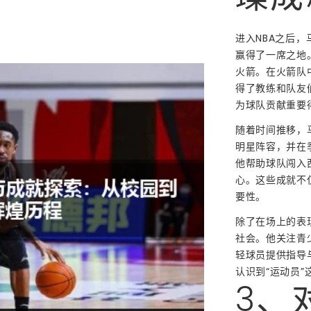
进入NBA之后
赢得了一席之地
火箭。在火箭队
得了教练和队友
为球队贡献重要
随着时间推移，
明星阵容，并在
他帮助球队闯入
心。这些成就不
要性。
除了在场上的表
社会。他关注青
轻球员提供指导
认识到“运动员
3、