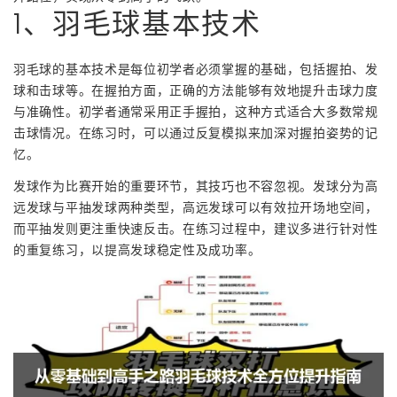
1、羽毛球基本技术
羽毛球的基本技术是每位初学者必须掌握的基础，包括握拍、发
球和击球等。在握拍方面，正确的方法能够有效地提升击球力度
与准确性。初学者通常采用正手握拍，这种方式适合大多数常规
击球情况。在练习时，可以通过反复模拟来加深对握拍姿势的记
忆。
发球作为比赛开始的重要环节，其技巧也不容忽视。发球分为高
远发球与平抽发球两种类型，高远发球可以有效拉开场地空间，
而平抽发则更注重快速反击。在练习过程中，建议多进行针对性
的重复练习，以提高发球稳定性及成功率。