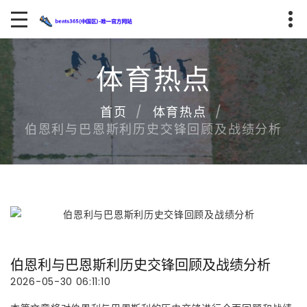
体育热点
首页
体育热点
伯恩利与巴恩斯利历史交锋回顾及战绩分析
伯恩利与巴恩斯利历史交锋回顾及战绩分析
2026-05-30 06:11:10