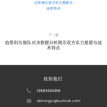
下一篇
伯恩利与狼队对决数据分析揭示双方实力差距与战
术特点
找到我们
13983040916
akmiogyz@outlook.com