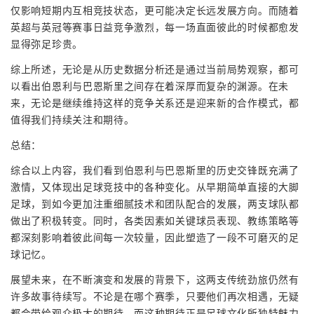
仅影响短期内互相竞技状态，更可能决定长远发展方向。而随着
英超与英冠等赛事日益竞争激烈，每一场直面彼此的时候都愈发
显得弥足珍贵。
综上所述，无论是从历史数据分析还是通过当前局势观察，都可
以看出伯恩利与巴恩斯里之间存在着深厚而复杂的渊源。在未
来，无论是继续维持这样的竞争关系还是迎来新的合作模式，都
值得我们持续关注和期待。
总结：
综合以上内容，我们看到伯恩利与巴恩斯里的历史交锋既充满了
激情，又体现出足球竞技中的各种变化。从早期简单直接的大脚
足球，到如今更加注重细腻技术和团队配合的发展，两支球队都
做出了积极转变。同时，各类因素如关键球员表现、教练策略等
都深刻影响着彼此间每一次较量，因此塑造了一段不可磨灭的足
球记忆。
展望未来，在不断演变和发展的背景下，这两支传统劲旅仍然有
许多故事待续写。不论是在哪个赛季，只要他们再次相遇，无疑
都会带给观众极大的期待，而这种期待正是足球文化所独特魅力