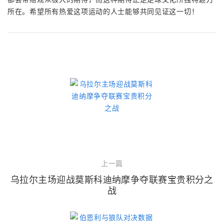
所在。希望所有热爱这项运动的人士能够共同见证这一切！
上一篇
乌拉尔主场迎战莫斯科迪纳摩争夺联赛宝贵积分之
战