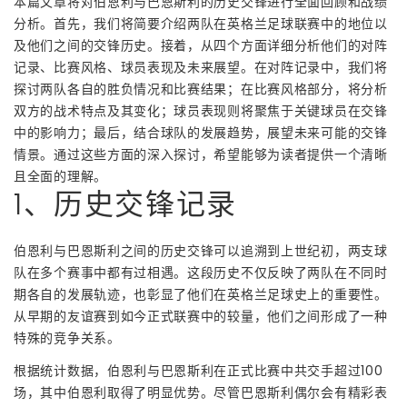
本篇文章将对伯恩利与巴恩斯利的历史交锋进行全面回顾和战绩
分析。首先，我们将简要介绍两队在英格兰足球联赛中的地位以
及他们之间的交锋历史。接着，从四个方面详细分析他们的对阵
记录、比赛风格、球员表现及未来展望。在对阵记录中，我们将
探讨两队各自的胜负情况和比赛结果；在比赛风格部分，将分析
双方的战术特点及其变化；球员表现则将聚焦于关键球员在交锋
中的影响力；最后，结合球队的发展趋势，展望未来可能的交锋
情景。通过这些方面的深入探讨，希望能够为读者提供一个清晰
且全面的理解。
1、历史交锋记录
伯恩利与巴恩斯利之间的历史交锋可以追溯到上世纪初，两支球
队在多个赛事中都有过相遇。这段历史不仅反映了两队在不同时
期各自的发展轨迹，也彰显了他们在英格兰足球史上的重要性。
从早期的友谊赛到如今正式联赛中的较量，他们之间形成了一种
特殊的竞争关系。
根据统计数据，伯恩利与巴恩斯利在正式比赛中共交手超过100
场，其中伯恩利取得了明显优势。尽管巴恩斯利偶尔会有精彩表