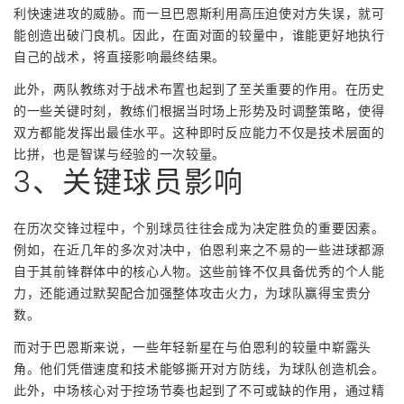
利快速进攻的威胁。而一旦巴恩斯利用高压迫使对方失误，就可
能创造出破门良机。因此，在面对面的较量中，谁能更好地执行
自己的战术，将直接影响最终结果。
此外，两队教练对于战术布置也起到了至关重要的作用。在历史
的一些关键时刻，教练们根据当时场上形势及时调整策略，使得
双方都能发挥出最佳水平。这种即时反应能力不仅是技术层面的
比拼，也是智谋与经验的一次较量。
3、关键球员影响
在历次交锋过程中，个别球员往往会成为决定胜负的重要因素。
例如，在近几年的多次对决中，伯恩利来之不易的一些进球都源
自于其前锋群体中的核心人物。这些前锋不仅具备优秀的个人能
力，还能通过默契配合加强整体攻击火力，为球队赢得宝贵分
数。
而对于巴恩斯来说，一些年轻新星在与伯恩利的较量中崭露头
角。他们凭借速度和技术能够撕开对方防线，为球队创造机会。
此外，中场核心对于控场节奏也起到了不可或缺的作用，通过精