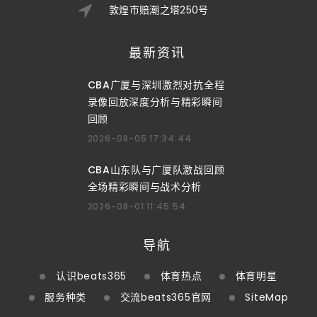
敦煌市赔潮之塔250号
最新资讯
CBA广厦与深圳激烈对抗全程
录像回放深度分析与精彩瞬间
回顾
2026-08-05 17:34:44
CBA山东队与广厦队激战回顾
全场精彩瞬间与战术分析
2026-08-01 11:45:54
导航
认识beats365
体育热点
体育明星
服务种类
交流beats365官网
SiteMap