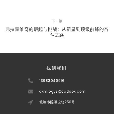
下一篇
弗拉霍维奇的崛起与挑战：从新星到顶级前锋的奋
斗之路
找到我们
13983040916
akmiogyz@outlook.com
敦煌市赔潮之塔250号