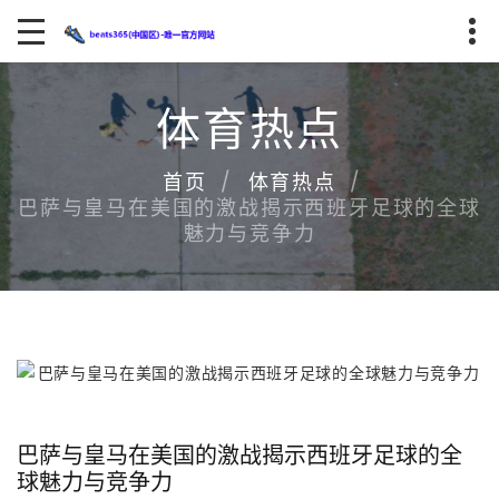
体育热点
首页
体育热点
巴萨与皇马在美国的激战揭示西班牙足球的全球
魅力与竞争力
巴萨与皇马在美国的激战揭示西班牙足球的全
球魅力与竞争力