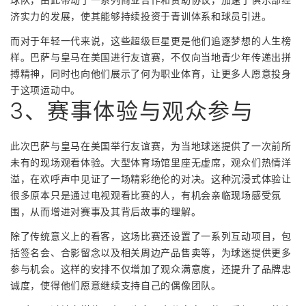
济实力的发展，使其能够持续投资于青训体系和球员引进。
而对于年轻一代来说，这些超级巨星更是他们追逐梦想的人生榜
样。巴萨与皇马在美国进行友谊赛，不仅向当地青少年传递出拼
搏精神，同时也向他们展示了何为职业体育，让更多人愿意投身
于这项运动中。
3、赛事体验与观众参与
此次巴萨与皇马在美国举行友谊赛，为当地球迷提供了一次前所
未有的现场观看体验。大型体育场馆里座无虚席，观众们热情洋
溢，在欢呼声中见证了一场精彩绝伦的对决。这种沉浸式体验让
很多原本只是通过电视观看比赛的人，有机会亲临现场感受氛
围，从而增进对赛事及其背后故事的理解。
除了传统意义上的看客，这场比赛还设置了一系列互动项目，包
括签名会、合影留念以及相关周边产品售卖等，为球迷提供更多
参与机会。这样的安排不仅增加了观众满意度，还提升了品牌忠
诚度，使得他们愿意继续支持自己的偶像团队。