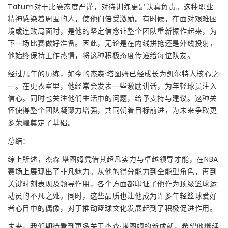
Tatum对于比赛态度严谨，对待训练更是认真负责。这种职业
精神感染着周围的人，使他们倍受激励。有时候，在面对艰难困
境或连败局面时，是他的坚定信念让整个团队重新振作起来，为
下一场比赛做好准备。因此，无论是在内线拼抢还是外线投射，
他始终保持工作热情，将这种积极态度传递给每位队友。
经过几年的历练，如今的杰森·塔图姆已经成长为凯尔特人核心之
一。在更衣室里，他经常会发表一些激励讲话，为年轻球员注入
信心。同时也关注他们生活中的问题，给予支持与建议。这种关
怀使得整个团队凝聚力增强，共同朝着目标前进，为未来争取更
多荣耀奠定了基础。
总结：
综上所述，杰森·塔图姆凭借其超凡实力与卓越领导才能，在NBA
赛场上展现出了非凡魅力。从他的得分能力到全能型角色，再到
关键时刻表现及领导作用，各个方面都印证了他作为顶级篮球运
动员的不凡之处。同时，这些品质也让他成为许多年轻篮球爱好
者心目中的偶像，对于推动篮球文化发展起到了积极促进作用。
未来，我们期待看到更多关于杰森·塔图姆的新成就，希望他继续