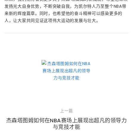
发扬光大自身优势，不断突破自我，为凯尔特人乃至整个NBA带
来新的辉煌篇章。同时，也希望他的奋斗精神可以感染更多的
人，让大家共同见证这项伟大运动的发展与壮大。
上一篇
杰森塔图姆如何在NBA赛场上展现出超凡的领导力
与竞技才能