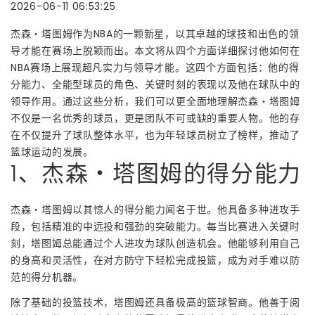
2026-06-11 06:53:25
杰森・塔图姆作为NBA的一颗新星，以其卓越的球技和出色的领
导才能在赛场上脱颖而出。本文将从四个方面详细探讨他如何在
NBA赛场上展现超凡实力与领导才能。这四个方面包括：他的得
分能力、全能型球员的角色、关键时刻的表现以及他在球队中的
领导作用。通过这些分析，我们可以更全面地理解杰森・塔图姆
不仅是一名优秀的球员，更是团队不可或缺的重要人物。他的存
在不仅提升了球队整体水平，也为年轻球员树立了榜样，推动了
篮球运动的发展。
1、杰森・塔图姆的得分能力
杰森・塔图姆以其惊人的得分能力闻名于世。他具备多种进攻手
段，包括精准的中远投和强劲的突破能力。每当比赛进入关键时
刻，塔图姆总能通过个人进攻为球队创造机会。他能够利用自己
的身高和灵活性，在对方防守下轻松完成投篮，成为对手难以防
范的得分机器。
除了基础的投篮技术，塔图姆还具备极高的篮球智商。他善于阅