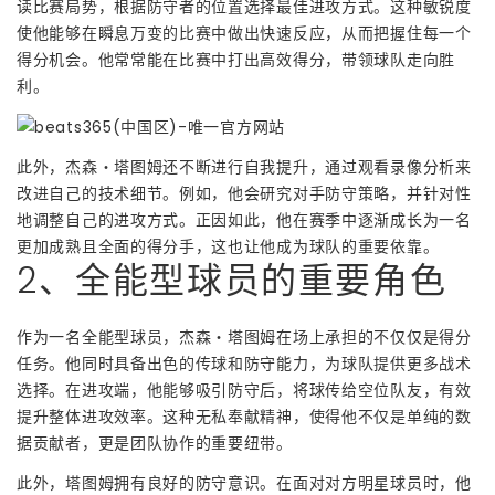
读比赛局势，根据防守者的位置选择最佳进攻方式。这种敏锐度
使他能够在瞬息万变的比赛中做出快速反应，从而把握住每一个
得分机会。他常常能在比赛中打出高效得分，带领球队走向胜
利。
此外，杰森・塔图姆还不断进行自我提升，通过观看录像分析来
改进自己的技术细节。例如，他会研究对手防守策略，并针对性
地调整自己的进攻方式。正因如此，他在赛季中逐渐成长为一名
更加成熟且全面的得分手，这也让他成为球队的重要依靠。
2、全能型球员的重要角色
作为一名全能型球员，杰森・塔图姆在场上承担的不仅仅是得分
任务。他同时具备出色的传球和防守能力，为球队提供更多战术
选择。在进攻端，他能够吸引防守后，将球传给空位队友，有效
提升整体进攻效率。这种无私奉献精神，使得他不仅是单纯的数
据贡献者，更是团队协作的重要纽带。
此外，塔图姆拥有良好的防守意识。在面对对方明星球员时，他